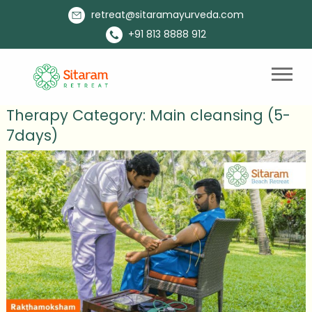
retreat@sitaramayurveda.com
+91 813 8888 912
Therapy Category:
Main cleansing (5-
7days)