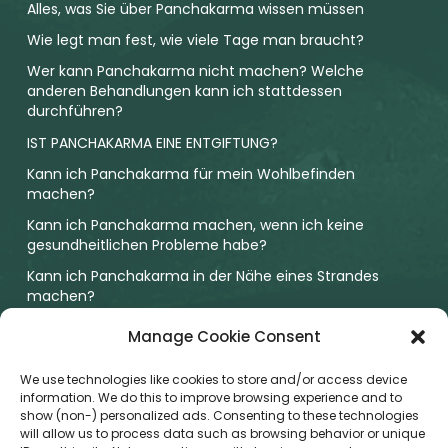
Alles, was Sie über Panchakarma wissen müssen
Wie legt man fest, wie viele Tage man braucht?
Wer kann Panchakarma nicht machen? Welche
anderen Behandlungen kann ich stattdessen
durchführen?
IST PANCHAKARMA EINE ENTGIFTUNG?
Kann ich Panchakarma für mein Wohlbefinden
machen?
Kann ich Panchakarma machen, wenn ich keine
gesundheitlichen Probleme habe?
Kann ich Panchakarma in der Nähe eines Strandes
machen?
Was ist das Besondere an einer Panchakarma-Kur in
Manage Cookie Consent
einem NABH-akkreditierten Krankenhaus?
We use technologies like cookies to store and/or access device
SUBSCRIBE OUR NEWSLETTER
information. We do this to improve browsing experience and to
show (non-) personalized ads. Consenting to these technologies
Error:
Contact form not found.
will allow us to process data such as browsing behavior or unique