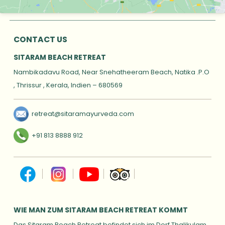
CONTACT US
SITARAM BEACH RETREAT
Nambikadavu Road, Near Snehatheeram Beach, Natika .P.O
, Thrissur , Kerala, Indi
en
–
680569
retreat@sitaramayurveda.com
+91 813 8888 912
WIE MAN ZUM SITARAM BEACH RETREAT KOMMT
Das Sitaram Beach Retreat befindet sich im Dorf Thalikulam