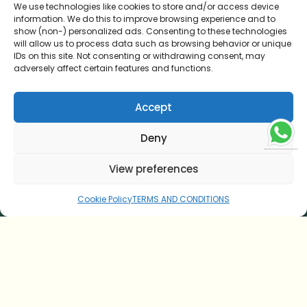
We use technologies like cookies to store and/or access device
Luxury Wooden Cottages
information. We do this to improve browsing experience and to
show (non-) personalized ads. Consenting to these technologies
Luxury Stone Cottages
will allow us to process data such as browsing behavior or unique
IDs on this site. Not consenting or withdrawing consent, may
Wooden Premium Villas
adversely affect certain features and functions.
AYURVEDA
Accept
Warum Ayurveda
Erkrankungen & Magen-Darm-Gesundhei
Deny
Therapy
View preferences
Conditions Static
Cookie Policy
TERMS AND CONDITIONS
PANCHAKARMA
Alles, was Sie über Panchakarma wissen müssen
Wie legt man fest, wie viele Tage man braucht?
Wer kann Panchakarma nicht machen? Welche
anderen Behandlungen kann ich stattdessen
durchführen?